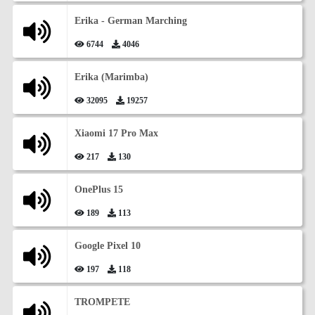
Erika - German Marching
6744
4046
Erika (Marimba)
32095
19257
Xiaomi 17 Pro Max
217
130
OnePlus 15
189
113
Google Pixel 10
197
118
TROMPETE