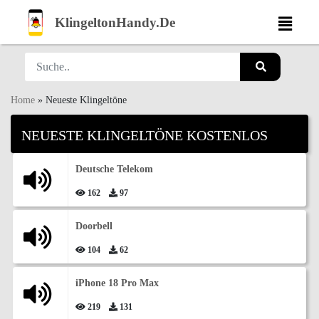
KlingeltonHandy.De
Home
»
Neueste Klingeltöne
NEUESTE KLINGELTÖNE KOSTENLOS
Deutsche Telekom
162
97
Doorbell
104
62
iPhone 18 Pro Max
219
131