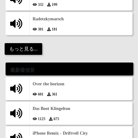
332
199
Radetzkymarsch
301
181
もっと見る...
最新着信音
Over the horizon
601
361
Das Boot Klingelton
1125
675
iPhone Remix - Driftveil City