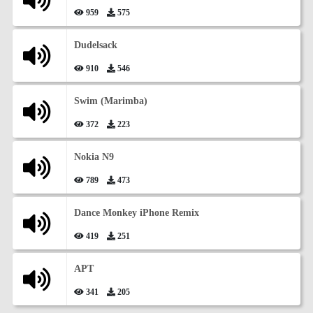
959
575
Dudelsack
910
546
Swim (Marimba)
372
223
Nokia N9
789
473
Dance Monkey iPhone Remix
419
251
APT
341
205