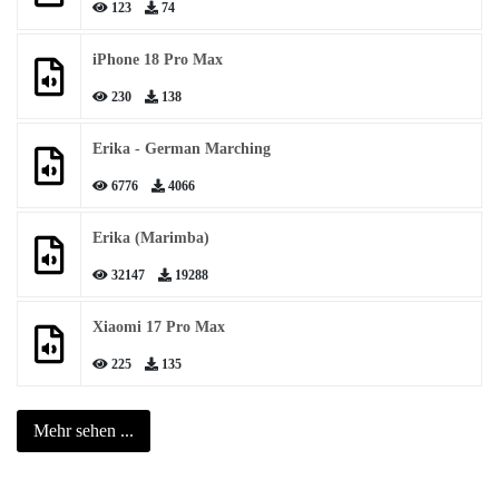
123
74
iPhone 18 Pro Max
230
138
Erika - German Marching
6776
4066
Erika (Marimba)
32147
19288
Xiaomi 17 Pro Max
225
135
Mehr sehen ...