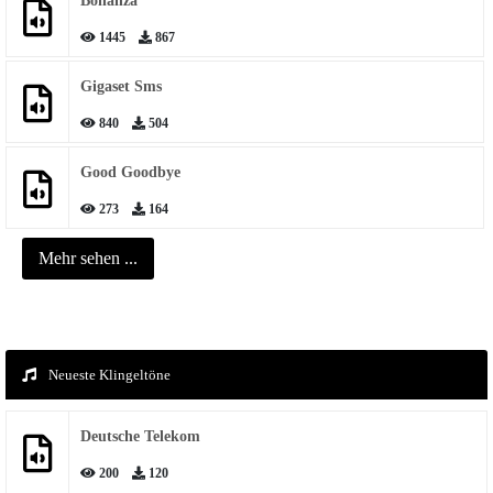
Bonanza
1445
867
Gigaset Sms
840
504
Good Goodbye
273
164
Mehr sehen ...
Neueste Klingeltöne
Deutsche Telekom
200
120