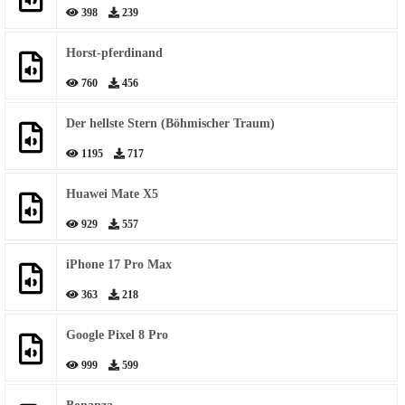
398
239
Horst-pferdinand
760
456
Der hellste Stern (Böhmischer Traum)
1195
717
Huawei Mate X5
929
557
iPhone 17 Pro Max
363
218
Google Pixel 8 Pro
999
599