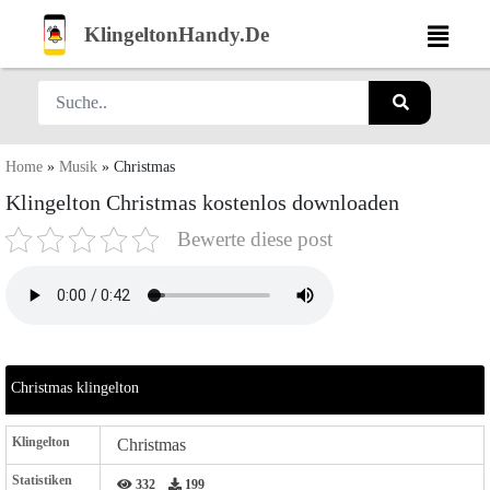
KlingeltonHandy.De
Home
»
Musik
»
Christmas
Klingelton Christmas kostenlos downloaden
Bewerte diese post
Christmas klingelton
Klingelton
Christmas
Statistiken
332
199