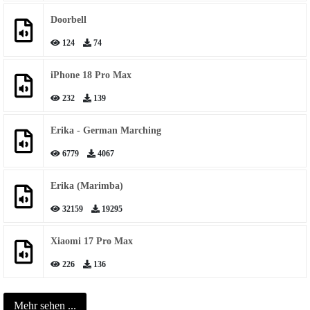
Doorbell
124
74
iPhone 18 Pro Max
232
139
Erika - German Marching
6779
4067
Erika (Marimba)
32159
19295
Xiaomi 17 Pro Max
226
136
Mehr sehen ...