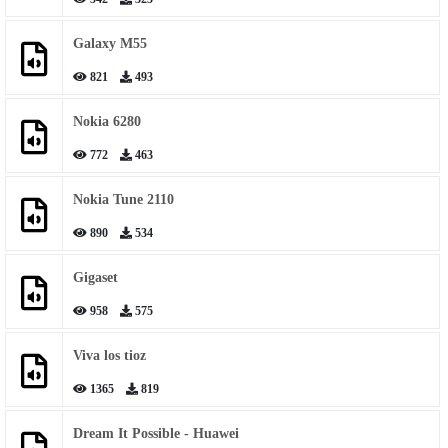
Galaxy M55
821
493
Nokia 6280
772
463
Nokia Tune 2110
890
534
Gigaset
958
575
Viva los tioz
1365
819
Dream It Possible - Huawei