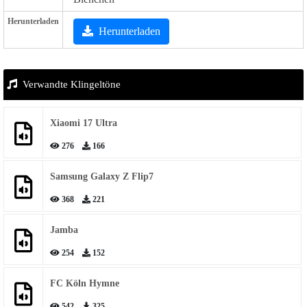
Herunterladen
Herunterladen
Verwandte Klingeltöne
Xiaomi 17 Ultra
276
166
Samsung Galaxy Z Flip7
368
221
Jamba
254
152
FC Köln Hymne
542
325