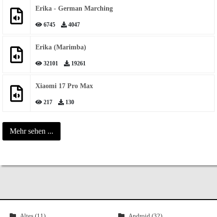
Erika - German Marching
6745
4047
Erika (Marimba)
32101
19261
Xiaomi 17 Pro Max
217
130
Mehr sehen ...
Altes (11)
Android (32)