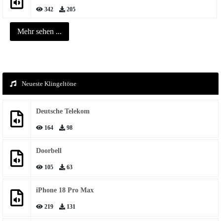
342
205
Mehr sehen ...
Neueste Klingeltöne
Deutsche Telekom
164
98
Doorbell
105
63
iPhone 18 Pro Max
219
131