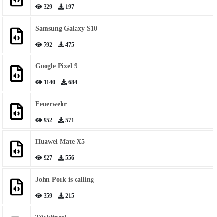
329
197
Samsung Galaxy S10
792
475
Google Pixel 9
1140
684
Feuerwehr
952
571
Huawei Mate X5
927
556
John Pork is calling
359
215