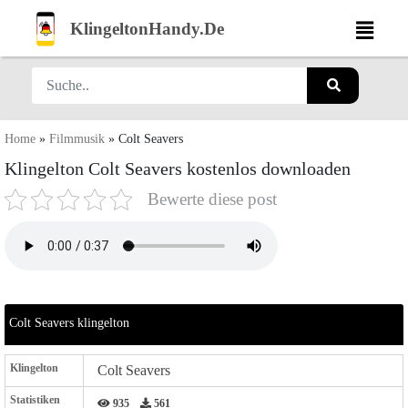
KlingeltonHandy.De
Home
»
Filmmusik
»
Colt Seavers
Klingelton Colt Seavers kostenlos downloaden
Bewerte diese post
Colt Seavers klingelton
Klingelton
Colt Seavers
Statistiken
935
561