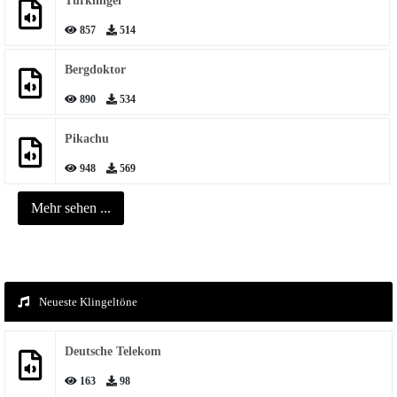
Türklingel
857
514
Bergdoktor
890
534
Pikachu
948
569
Mehr sehen ...
Neueste Klingeltöne
Deutsche Telekom
163
98