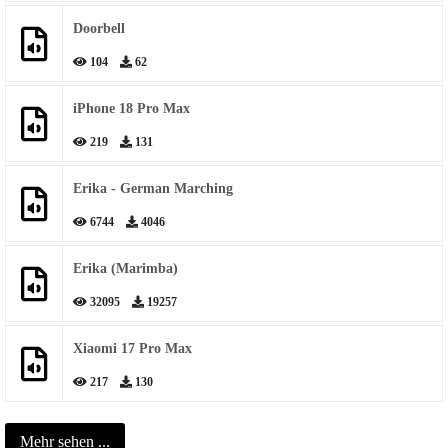
Doorbell
104
62
iPhone 18 Pro Max
219
131
Erika - German Marching
6744
4046
Erika (Marimba)
32095
19257
Xiaomi 17 Pro Max
217
130
Mehr sehen ...