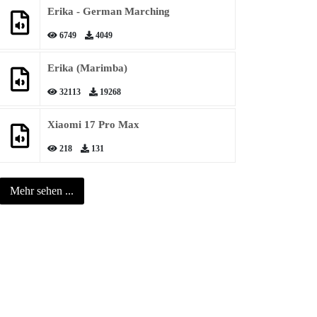
Erika - German Marching
6749
4049
Erika (Marimba)
32113
19268
Xiaomi 17 Pro Max
218
131
Mehr sehen ...