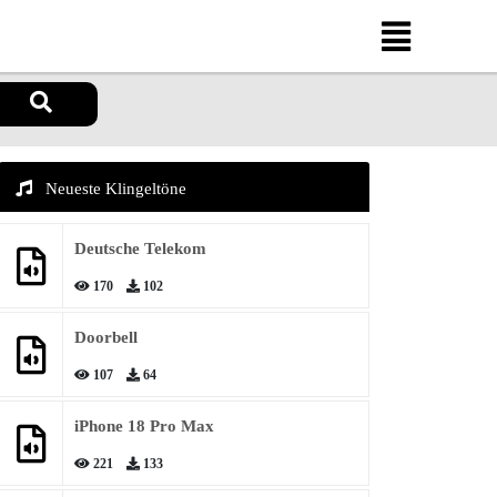
Neueste Klingeltöne
Deutsche Telekom
170
102
Doorbell
107
64
iPhone 18 Pro Max
221
133