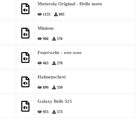
Motorola Original - Hello moto
1155
693
Minions
960
576
Feuerwehr - wee-woo
463
278
Hahnenschrei
899
539
Galaxy Bells S21
955
573