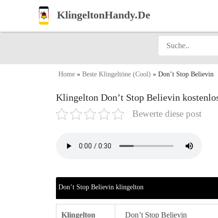
KlingeltonHandy.De
Home
»
Beste Klingeltöne (Cool)
»
Don’t Stop Believin
Klingelton Don’t Stop Believin kostenl
Bewerte diese post
Don’t Stop Believin klingelton
Klingelton
Don’t Stop Believin