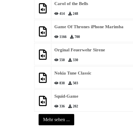
Carol of the Bells
414
248
Game Of Thrones iPhone Marimba
1166
700
Orginal Feuerwehr Sirene
550
330
Nokia Tune Classic
838
503
Squid-Game
336
202
Mehr sehen ...