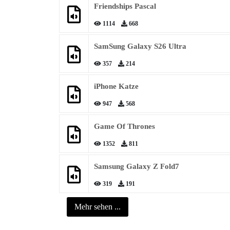
Friendships Pascal
1114
668
SamSung Galaxy S26 Ultra
357
214
iPhone Katze
947
568
Game Of Thrones
1352
811
Samsung Galaxy Z Fold7
319
191
Mehr sehen ...