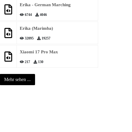
Erika - German Marching
6744
4046
Erika (Marimba)
32095
19257
Xiaomi 17 Pro Max
217
130
Mehr sehen ...