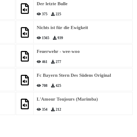
Der letzte Bulle
375
225
Nichts ist für die Ewigkeit
1565
939
Feuerwehr - wee-woo
461
277
Fc Bayern Stern Des Südens Original
708
425
L'Amour Toujours (Marimba)
354
212