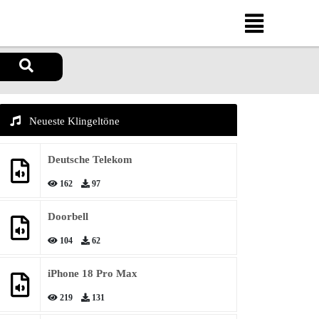
Neueste Klingeltöne
Deutsche Telekom
162
97
Doorbell
104
62
iPhone 18 Pro Max
219
131