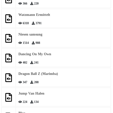
366
220
Watzmann Ermittelt
6318
3791
Niesen samsung
1514
908
Dancing On My Own
402
241
Dragon Ball Z (Marimba)
347
208
Jump Van Halen
224
134