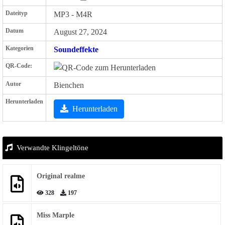
Dateityp
MP3 - M4R
Datum
August 27, 2024
Kategorien
Soundeffekte
QR-Code:
Autor
Bienchen
Herunterladen
Herunterladen
Verwandte Klingeltöne
Original realme
328
197
Miss Marple