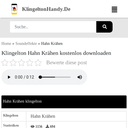
KlingeltonHandy.De
Home
»
Soundeffekte
»
Hahn Krähen
Klingelton Hahn Krähen kostenlos downloaden
Bewerte diese post
Hahn Krähen klingelton
Klingelton
Hahn Krähen
Statistiken
1156
694