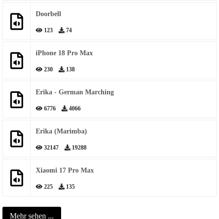
Doorbell
123
74
iPhone 18 Pro Max
230
138
Erika - German Marching
6776
4066
Erika (Marimba)
32147
19288
Xiaomi 17 Pro Max
225
135
Mehr sehen ...