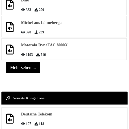
Blue
333
200
Michel aus Lönneberga
398
239
Motorola DynaTAC 8000X
1193
716
Mehr sehen ...
Neueste Klingeltöne
Deutsche Telekom
197
118