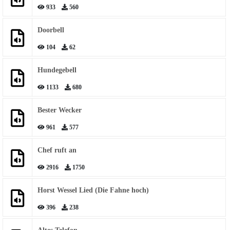
933
560
Doorbell
104
62
Hundegebell
1133
680
Bester Wecker
961
577
Chef ruft an
2916
1750
Horst Wessel Lied (Die Fahne hoch)
396
238