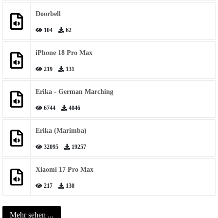
Doorbell
104
62
iPhone 18 Pro Max
219
131
Erika - German Marching
6744
4046
Erika (Marimba)
32095
19257
Xiaomi 17 Pro Max
217
130
Mehr sehen ...