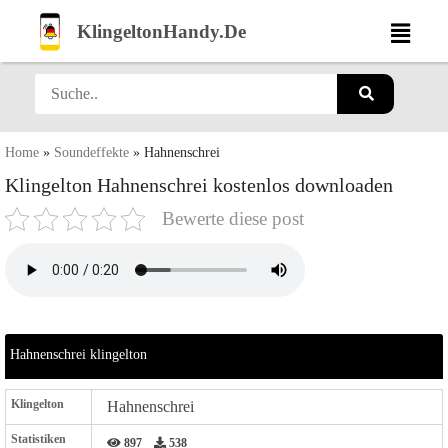
KlingeltonHandy.De
Home
»
Soundeffekte
»
Hahnenschrei
Klingelton Hahnenschrei kostenlos downloaden
Bewerte diese post
Hahnenschrei klingelton
Klingelton
Hahnenschrei
Statistiken
897
538