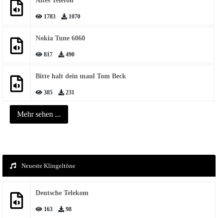
Altes Telefon
1783
1070
Nokia Tune 6060
817
490
Bitte halt dein maul Tom Beck
385
231
Mehr sehen ...
Neueste Klingeltöne
Deutsche Telekom
163
98