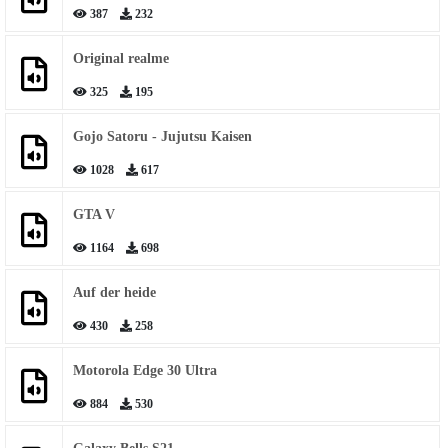
387
232
Original realme
325
195
Gojo Satoru - Jujutsu Kaisen
1028
617
GTA V
1164
698
Auf der heide
430
258
Motorola Edge 30 Ultra
884
530