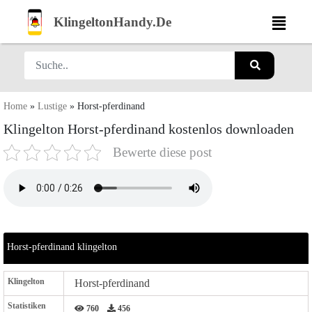
KlingeltonHandy.De
Home
»
Lustige
»
Horst-pferdinand
Klingelton Horst-pferdinand kostenlos downloaden
Bewerte diese post
Horst-pferdinand klingelton
Klingelton
Horst-pferdinand
Statistiken
760
456