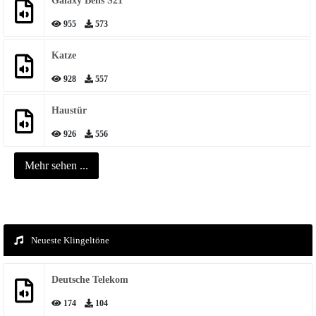
Galaxy Bells S21
955
573
Katze
928
557
Haustür
926
556
Mehr sehen ...
Neueste Klingeltöne
Deutsche Telekom
174
104