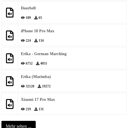
Doorbell
109
65
iPhone 18 Pro Max
224
134
Erika - German Marching
6752
4051
Erika (Marimba)
32120
19272
Xiaomi 17 Pro Max
219
131
Mehr sehen ...