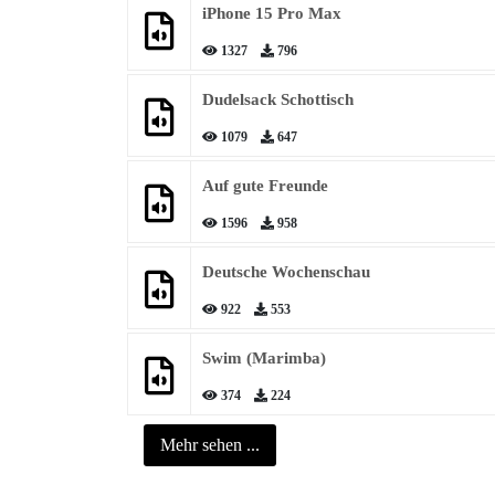
iPhone 15 Pro Max
1327
796
Dudelsack Schottisch
1079
647
Auf gute Freunde
1596
958
Deutsche Wochenschau
922
553
Swim (Marimba)
374
224
Mehr sehen ...