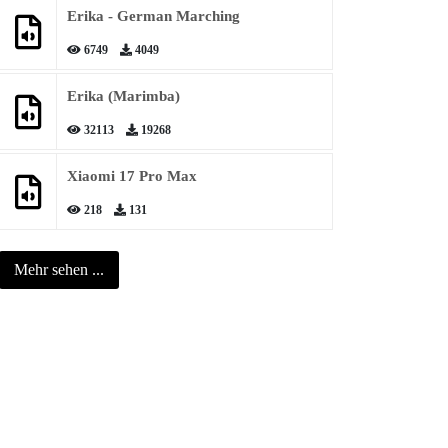
Erika - German Marching
6749
4049
Erika (Marimba)
32113
19268
Xiaomi 17 Pro Max
218
131
Mehr sehen ...