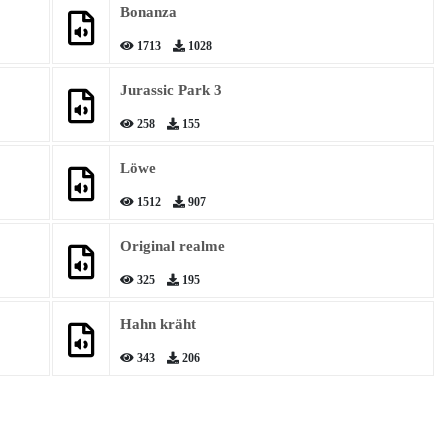
Bonanza
1713
1028
Jurassic Park 3
258
155
Löwe
1512
907
Original realme
325
195
Hahn kräht
343
206