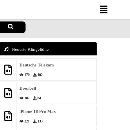
Neueste Klingeltöne
Deutsche Telekom
170
102
Doorbell
107
64
iPhone 18 Pro Max
221
133