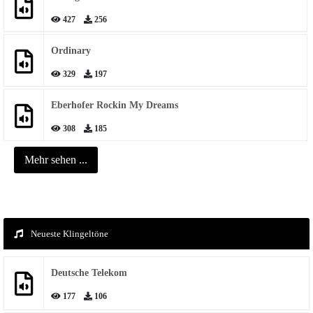
427
256
Ordinary
329
197
Eberhofer Rockin My Dreams
308
185
Mehr sehen ...
Neueste Klingeltöne
Deutsche Telekom
177
106