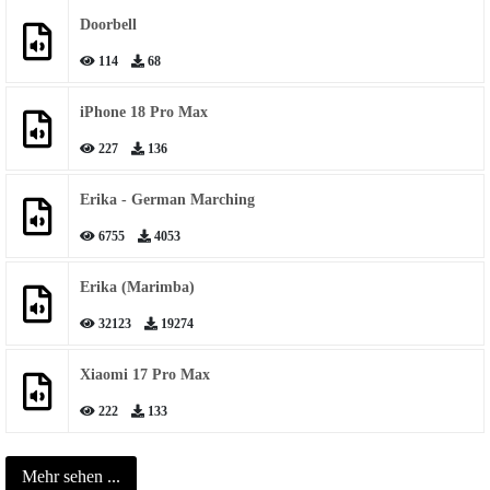
Doorbell
114
68
iPhone 18 Pro Max
227
136
Erika - German Marching
6755
4053
Erika (Marimba)
32123
19274
Xiaomi 17 Pro Max
222
133
Mehr sehen ...