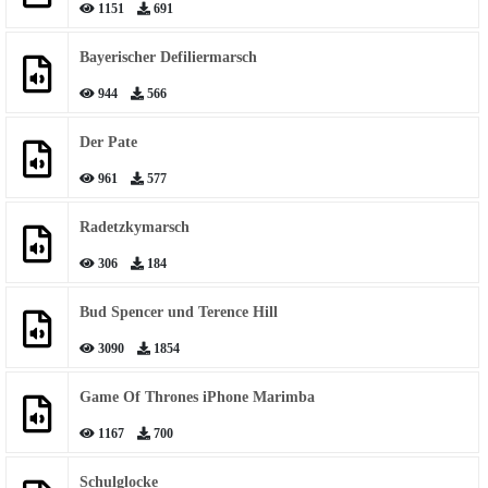
1151
691
Bayerischer Defiliermarsch
944
566
Der Pate
961
577
Radetzkymarsch
306
184
Bud Spencer und Terence Hill
3090
1854
Game Of Thrones iPhone Marimba
1167
700
Schulglocke