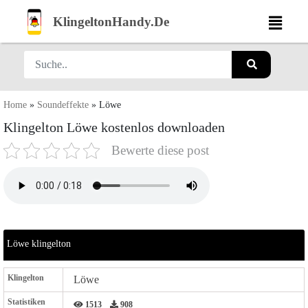
KlingeltonHandy.De
Home
»
Soundeffekte
»
Löwe
Klingelton Löwe kostenlos downloaden
Bewerte diese post
Löwe klingelton
Klingelton
Löwe
Statistiken
1513
908