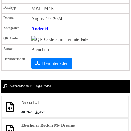
Dateityp
MP3 - M4R
Datum
August 19, 2024
Kategorien
Android
QR-Code:
Autor
Bienchen
Herunterladen
Herunterladen
Verwandte Klingeltöne
Nokia E71
762
457
Eberhofer Rockin My Dreams