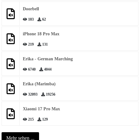
Doorbell
103
62
iPhone 18 Pro Max
219
131
Erika - German Marching
6740
4044
Erika (Marimba)
32093
19256
Xiaomi 17 Pro Max
215
129
Mehr sehen ...