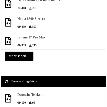
Dance Monkey iPhone Remix
418
251
Nokia 8800 Sirocco
839
503
iPhone 17 Pro Max
359
215
Mehr sehen ...
Neueste Klingeltöne
Deutsche Telekom
160
96