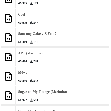
305
183
Cool
929
557
Samsung Galaxy Z Fold7
319
191
APT (Marimba)
414
248
Möwe
886
532
Sugar on My Tounge (Marimba)
972
583