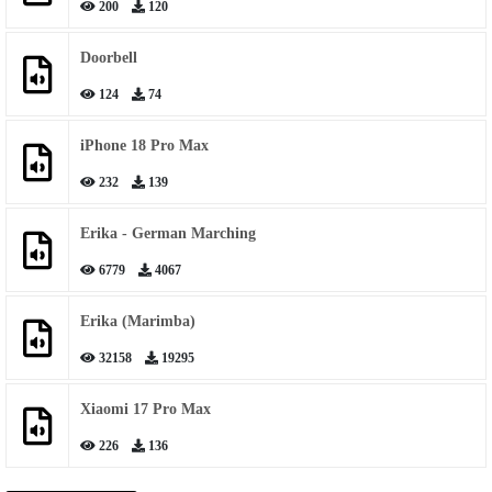
200
120
Doorbell
124
74
iPhone 18 Pro Max
232
139
Erika - German Marching
6779
4067
Erika (Marimba)
32158
19295
Xiaomi 17 Pro Max
226
136