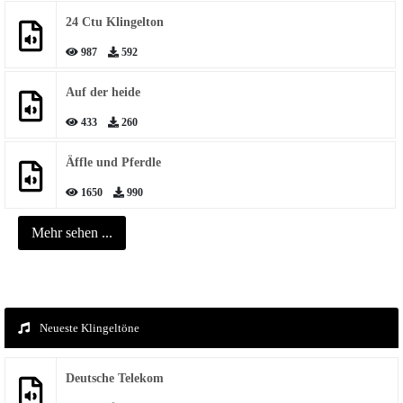
24 Ctu Klingelton
987
592
Auf der heide
433
260
Äffle und Pferdle
1650
990
Mehr sehen ...
Neueste Klingeltöne
Deutsche Telekom