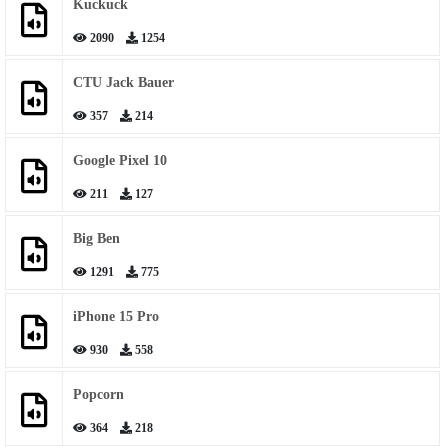
Kuckuck
2090
1254
CTU Jack Bauer
357
214
Google Pixel 10
211
127
Big Ben
1291
775
iPhone 15 Pro
930
558
Popcorn
364
218