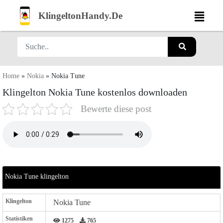
KlingeltonHandy.De
Home
»
Nokia
»
Nokia Tune
Klingelton Nokia Tune kostenlos downloaden
Bewerte diese post
Nokia Tune klingelton
Klingelton
Nokia Tune
Statistiken
1275
765