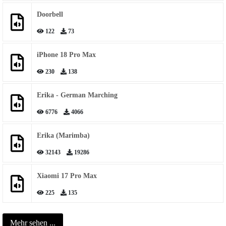
Doorbell
122
73
iPhone 18 Pro Max
230
138
Erika - German Marching
6776
4066
Erika (Marimba)
32143
19286
Xiaomi 17 Pro Max
225
135
Mehr sehen ...