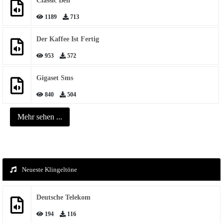
Classic Bell
1189
713
Der Kaffee Ist Fertig
953
572
Gigaset Sms
840
504
Mehr sehen ...
Neueste Klingeltöne
Deutsche Telekom
194
116