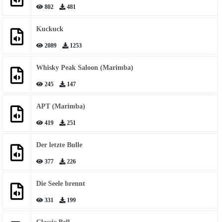
802
481
Kuckuck
2089
1253
Whisky Peak Saloon (Marimba)
245
147
APT (Marimba)
419
251
Der letzte Bulle
377
226
Die Seele brennt
331
199